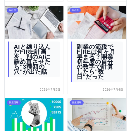
AI活用
AI活用
AIと練り込ん
副業の節税で
だFIRE計画
FIREは何ヶ月
を、別のAIに
早まる？開業
詰め直させた
初年度の自分
ら"3種類の
の数字で計算
穴"が出た話
したら"数
日"だった
2026年7月5日
2026年7月4日
資産運用
資産運用