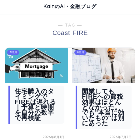
KainのAI・金融ブログ
― TAG ―
Coast FIRE
AI活用
AI活用
住宅購入のタ
開業しても
イミングで
FIREへの節税
FIREは遅れる
効果はほとん
｜予算と時期
どなかった。
を自分の数字
でも"本当に効
で再検証
いたもの"は別
にあった
2026年8月1日
2026年7月7日