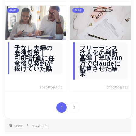
AI活用
AI活用
子なし夫婦の
フリーランス
老後対策｜
法人化の判断
FIRE計画に任
基準｜年収600
意後見契約が
万でClaudeに
抜けていた話
試算させた結
果
2026年6月10日
2026年6月9日
1
2
HOME
Coast FIRE