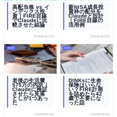
高配当株 vs イ
新NISA成長投
ンデックス投
資枠の配分を
資｜FIRE目線
Claudeと設計
でClaudeに比
｜FIRE目線の
較させた結論
活用例
2026年6月27日
2026年6月24日
AI活用
AI活用
老後の生活費
DINKsに生命
575万の内訳｜
保険はいらな
Claudeに検証
い？FIRE計画
させたら見落
を詰めたら42
としが1つあっ
歳で不要にな
た
った話
2026年6月10日
2026年6月10日