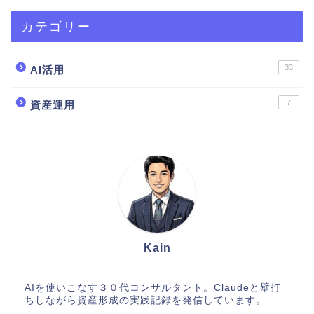
カテゴリー
33
AI活用
7
資産運用
Kain
AIを使いこなす３０代コンサルタント。Claudeと壁打
ちしながら資産形成の実践記録を発信しています。