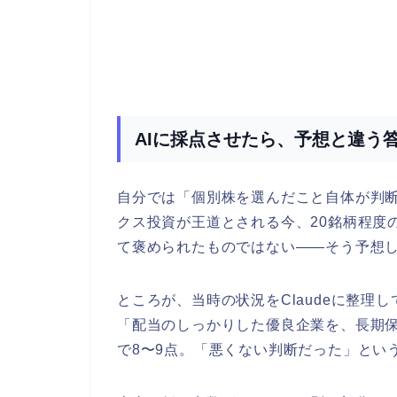
AIに採点させたら、予想と違う
自分では「個別株を選んだこと自体が判
クス投資が王道とされる今、20銘柄程度
て褒められたものではない——そう予想
ところが、当時の状況をClaudeに整
「配当のしっかりした優良企業を、長期保
で8〜9点。「悪くない判断だった」とい