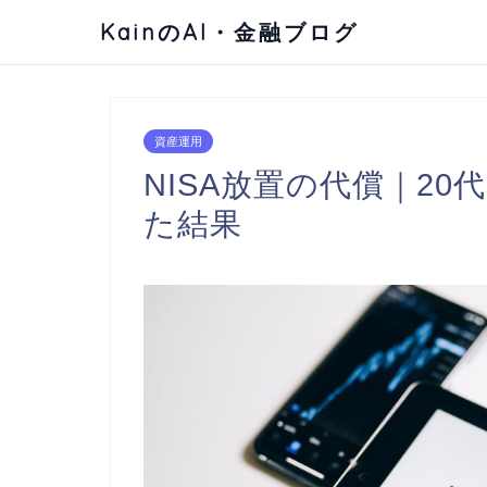
KainのAI・金融ブログ
資産運用
NISA放置の代償｜20
た結果