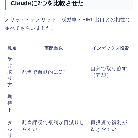
Claudeに2つを比較させた
メリット・デメリット・税効率・FIRE出口との相性で
並べてもらいました。
観点
高配当株
インデックス投資
受
け
自分で取り崩す
取
配当で自動的にCF
（売却）
り
方
期
待
ト
ー
タ
配当課税で複利が目減りし
再投資で複利が
ル
やすい
効きやすい
リ