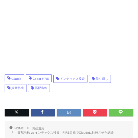
Claude
Coast FIRE
インデックス投資
取り崩し
資産形成
高配当株
HOME
資産運用
高配当株 vs インデックス投資｜FIRE目線でClaudeに比較させた結論