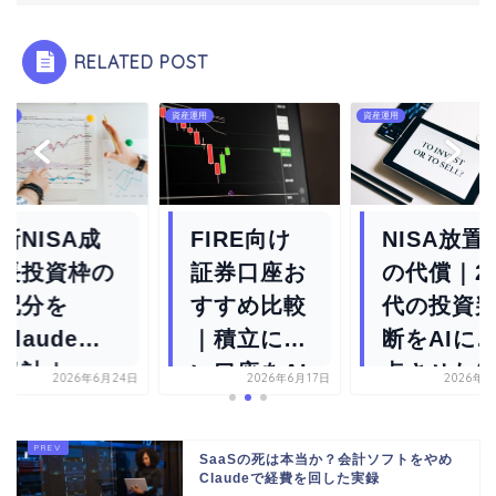
RELATED POST
運用
資産運用
資産運用
新NISA成
FIRE向け
NISA放置
長投資枠の
証券口座お
の代償｜2
配分を
すすめ比較
代の投資
Claudeと
｜積立に強
断をAIに
設計｜
い口座をAI
点させた
2026年6月24日
2026年6月17日
2026年7
FIRE目線
で選んだ
果
の活用...
SaaSの死は本当か？会計ソフトをやめ
Claudeで経費を回した実録