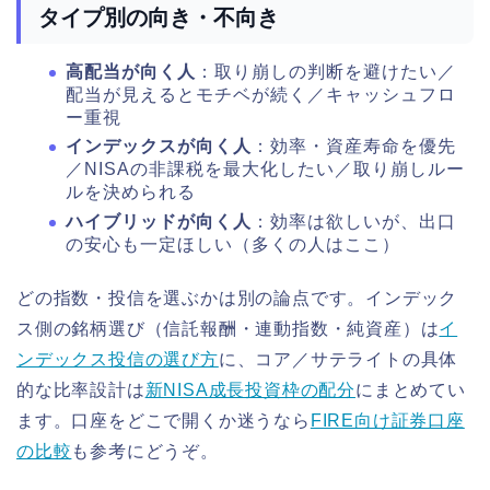
タイプ別の向き・不向き
高配当が向く人
：取り崩しの判断を避けたい／
配当が見えるとモチベが続く／キャッシュフロ
ー重視
インデックスが向く人
：効率・資産寿命を優先
／NISAの非課税を最大化したい／取り崩しルー
ルを決められる
ハイブリッドが向く人
：効率は欲しいが、出口
の安心も一定ほしい（多くの人はここ）
どの指数・投信を選ぶかは別の論点です。インデック
ス側の銘柄選び（信託報酬・連動指数・純資産）は
イ
ンデックス投信の選び方
に、コア／サテライトの具体
的な比率設計は
新NISA成長投資枠の配分
にまとめてい
ます。口座をどこで開くか迷うなら
FIRE向け証券口座
の比較
も参考にどうぞ。