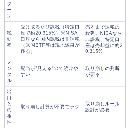
タ
ー
ン
受け取るたび課税（特定口
売るまで課税の
税
座で約20.315%）※NISA
繰延。NISAなら
効
口座なら国内課税は非課税
非課税、特定口
率
（米国ETF等は現地源泉が
座は売却益に約2
残る）
0.315%
メ
ン
配当が”見える”ので続けや
取り崩しの判断
タ
すい
が要る
ル
出
口
と
取り崩しルール
取り崩し計算が不要でラク
の
設計が必要
相
性