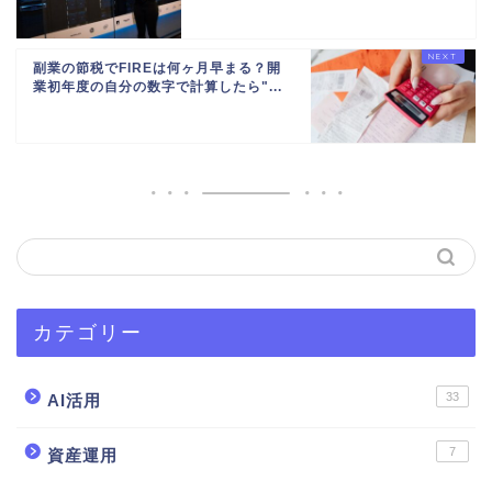
副業の節税でFIREは何ヶ月早まる？開
業初年度の自分の数字で計算したら"...
カテゴリー
33
AI活用
7
資産運用