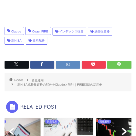
Claude
Coast FIRE
インデックス投資
成長投資枠
新NISA
資産配分
HOME
資産運用
新NISA成長投資枠の配分をClaudeと設計｜FIRE目線の活用例
RELATED POST
運用
資産運用
資産運用