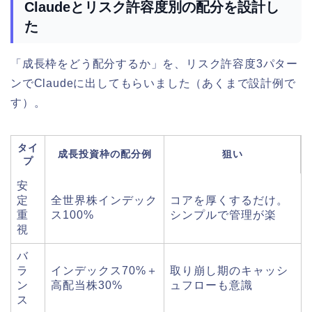
Claudeとリスク許容度別の配分を設計し
た
「成長枠をどう配分するか」を、リスク許容度3パター
ンでClaudeに出してもらいました（あくまで設計例で
す）。
タイ
成長投資枠の配分例
狙い
プ
安
定
全世界株インデック
コアを厚くするだけ。
重
ス100%
シンプルで管理が楽
視
バ
ラ
インデックス70%＋
取り崩し期のキャッシ
ン
高配当株30%
ュフローも意識
ス