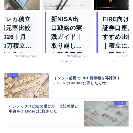
クレカ積立
新NISA出
FIRE向け
還元率比較
口戦略の実
証券口座
2026｜月
践ガイド｜
すすめ比
10万積立で
取り崩し方
｜積立に
得するカー
と証券口座
い口座をA
2026年6月24日
2026年6月17日
2026年6
ドの組み
の選び方を
で選んだ
合...
AI...
インフレ前提でFIRE目標額を再計算｜
2%3%でClaudeに回したら増...
インデックス投信の選び方｜信託報酬と
中身をClaudeに比較させた