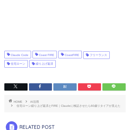
Claude Code
Coast FIRE
CoastFIRE
フリーランス
住宅ローン
繰り上げ返済
HOME
AI活用
住宅ローン繰り上げ返済とFIRE｜Claudeに検証させたら60歳リタイアが見えた
RELATED POST