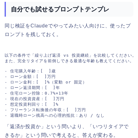
自分でも試せるプロンプトテンプレ
同じ検証をClaudeでやってみたい人向けに、使ったプ
ロンプトを残しておく。
以下の条件で「繰り上げ返済 vs 投資継続」を比較してください。

また、完全リタイアを前倒しできる最適な年齢も教えてください。

- 住宅購入年齢：[  ]歳

- ローン金額：[  ]万円

- ローン金利：[  ]%（変動 or 固定）

- ローン返済期間：[  ]年

- 住宅ローン控除：0.7%×13年

- 現在の投資資産：[  ]万円

- 想定投資利回り：[  ]%

- フリーランス転換後の年収：[  ]万円

「返済か投資か」という問いより、「いつリタイアで
きるか」という問いで考えると、答えが変わる。