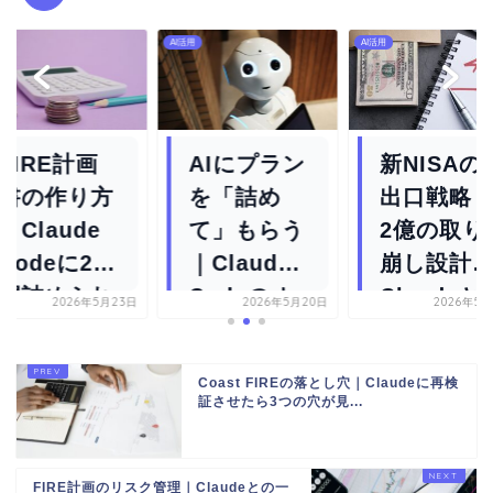
用
AI活用
AI活用
FIRE計画
AIにプラン
新NISAの
書の作り方
を「詰め
出口戦略
｜Claude
て」もらう
2億の取り
Codeに2時
｜Claude
崩し設計
間詰められ
Codeのオ
Claudeと
2026年5月23日
2026年5月20日
2026年5月
たら...
ープンソ...
詰めた話
Coast FIREの落とし穴｜Claudeに再検
証させたら3つの穴が見...
FIRE計画のリスク管理｜Claudeとの一