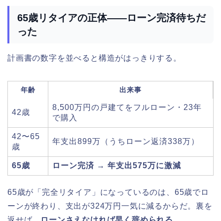
65歳リタイアの正体——ローン完済待ちだ
った
計画書の数字を並べると構造がはっきりする。
年齢
出来事
8,500万円の戸建てをフルローン・23年
42歳
で購入
42〜65
年支出899万（うちローン返済338万）
歳
65歳
ローン完済 → 年支出575万に激減
65歳が「完全リタイア」になっているのは、65歳でロ
ーンが終わり、支出が324万円一気に減るからだ。裏を
返せば、
ローンさえなければ早く辞められる。