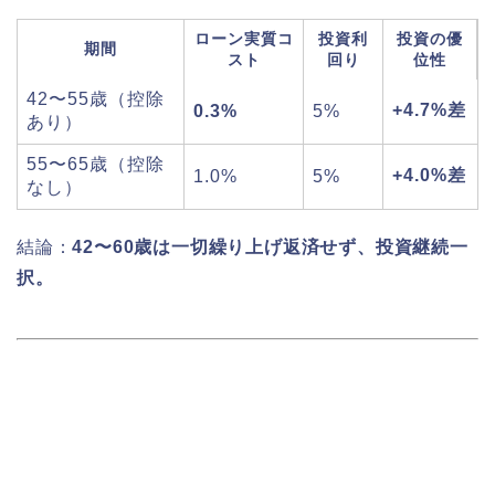
ローン実質コ
投資利
投資の優
期間
スト
回り
位性
42〜55歳（控除
+4.7%差
0.3%
5%
あり）
55〜65歳（控除
+4.0%差
1.0%
5%
なし）
結論：
42〜60歳は一切繰り上げ返済せず、投資継続一
択。