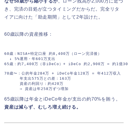
なぜ58歳から縮小するか
。ローン残高が2,000万に近づ
き、完済の目処が立つタイミングだからだ。完全リタ
イアに向けた「助走期間」として2年設けた。
60歳以降の資産推移：
60歳：NISA+特定口座 約8,400万（ローン完済後）

  ↓ 5%運用・年601万支出

65歳：約7,400万（非iDeCo）+ iDeCo 約2,900万 = 約1億30
70歳〜：公的年金284万 + iDeCo年金128万 = 年412万収入

      年支出575万との差：163万

      資産の利回り：約420万

65歳以降は年金とiDeCo年金が支出の約70%を賄う。
資産は減らず、むしろ増え続ける。