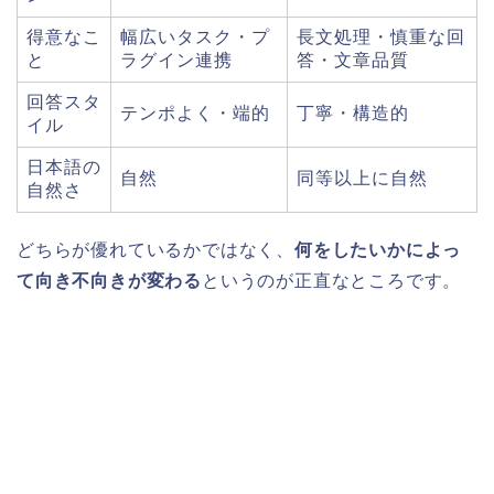
得意なこ
幅広いタスク・プ
長文処理・慎重な回
と
ラグイン連携
答・文章品質
回答スタ
テンポよく・端的
丁寧・構造的
イル
日本語の
自然
同等以上に自然
自然さ
どちらが優れているかではなく、
何をしたいかによっ
て向き不向きが変わる
というのが正直なところです。