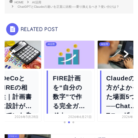
HOME
AI活用
ChatGPTとClaudeの違いを正直に比較──乗り換えるべき？使い分けは？
RELATED POST
用
AI活用
AI活用
iDeCoと
FIRE計画
Claudeの
FIREの相
を“自分の
方がよか
性｜計画書
数字”で作
た場面5つ
に設計が抜
る完全ガイ
──ChatG
けていた失
ド｜
Tユーザー
2026年5月28日
2026年6月21日
2026年5
敗談
Claudeで
が2週...
試算か...